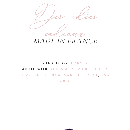
Des idées
cadeaux
MADE IN FRANCE
FILED UNDER:
MARQUE
TAGGED WITH:
ACCESSOIRE MODE
,
BOUGIES
,
CHAUSSURES
,
DECO
,
MADE IN FRANCE
,
SAC
CUIR