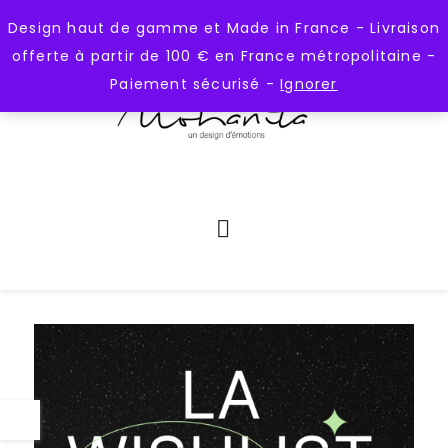
);
https://mohanita-creations.fr
Design haut de gamme et Made in France - Livraison
offerte à partir de 100 € en France métropolitaine -
Paiement sécurisé -
Ignorer