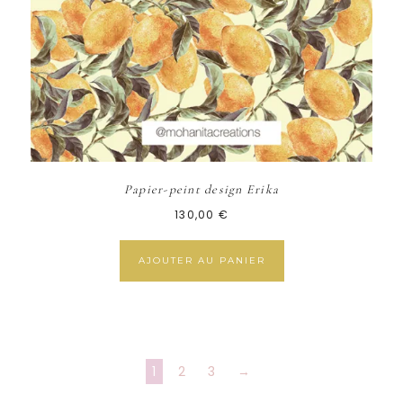
Papier-peint design Erika
130,00
€
AJOUTER AU PANIER
1
2
3
→