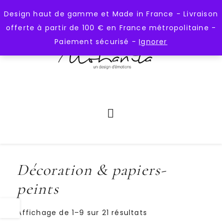
);
https://mohanita-creations.fr
Design haut de gamme et Made in France - Livraison
offerte à partir de 100 € en France métropolitaine -
Paiement sécurisé -
Ignorer
Décoration & papiers-
peints
Affichage de 1–9 sur 21 résultats