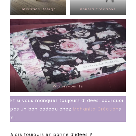
Interstice Design
Venera Créations
Papiers-peints
Et si vous manquez toujours d’idées, pourquoi
pas un bon cadeau chez
Mohanita Création
s
?!
Alors toujours en panne d’idées ?