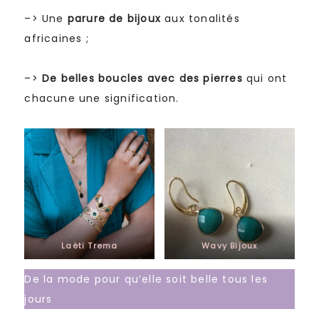
–> Une
parure de bijoux
aux tonalités
africaines ;
–>
De belles boucles avec des pierres
qui ont
chacune une signification.
Laëti Trema
Wavy Bijoux
De la mode pour qu’elle soit belle tous les
jours