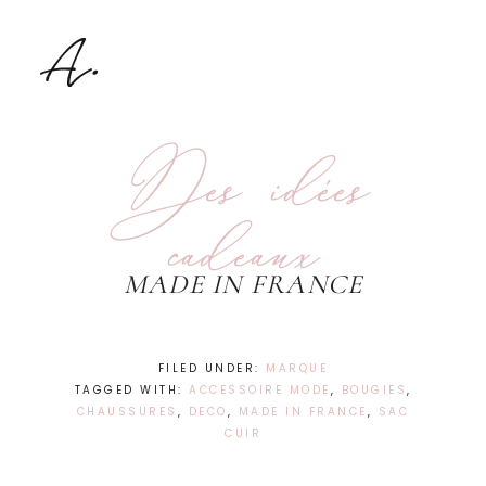
Des idées
cadeaux
MADE IN FRANCE
FILED UNDER:
MARQUE
TAGGED WITH:
ACCESSOIRE MODE
,
BOUGIES
,
CHAUSSURES
,
DECO
,
MADE IN FRANCE
,
SAC
CUIR