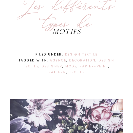
Les différents
types de
MOTIFS
FILED UNDER:
DESIGN TEXTILE
TAGGED WITH:
AGENCE
,
DÉCORATION
,
DESIGN
TEXTILE
,
DESIGNER
,
MODE
,
PAPIER-PEINT
,
PATTERN
,
TEXTILE