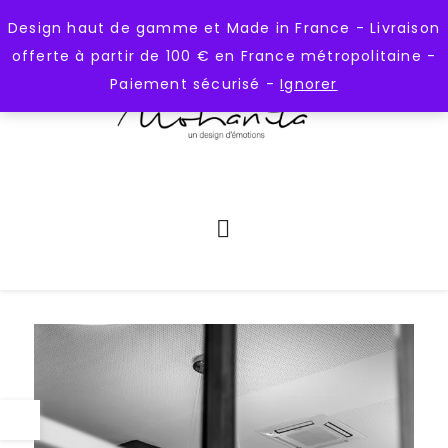
);
https://mohanita-creations.fr
Design haut de gamme et Made in France - Livraison
offerte à partir de 100 € en France métropolitaine -
Paiement sécurisé -
Ignorer