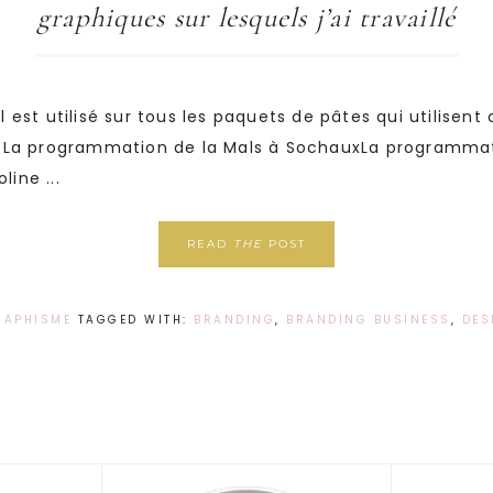
graphiques sur lesquels j’ai travaillé
il est utilisé sur tous les paquets de pâtes qui utilisen
eLa programmation de la Mals à SochauxLa programmat
ine ...
READ
THE
POST
RAPHISME
TAGGED WITH:
BRANDING
,
BRANDING BUSINESS
,
DES