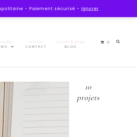
opolitaine - Paiement sécurisé -
Ignorer
ctualité
m’écrire
fashion & design
0
EWS
CONTACT
BLOG
10
projets