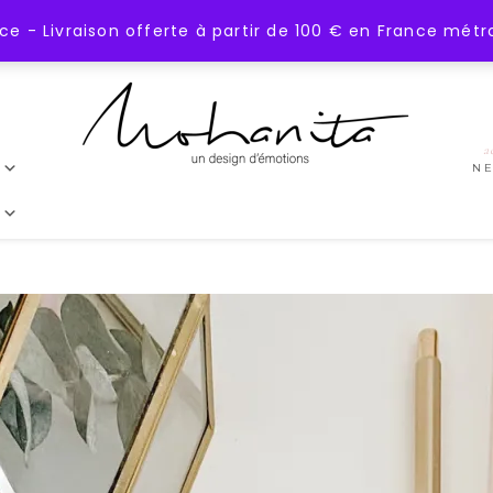
 - Livraison offerte à partir de 100 € en France métr
a
N