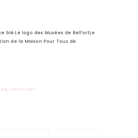
t ce blé.Le logo des Musées de BelfortLe
ion de la Maison Pour Tous de
IGN
,
GRAPHISME