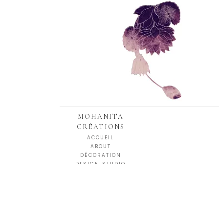
MOHANITA
CRÉATIONS
ACCUEIL
ABOUT
DÉCORATION
DESIGN STUDIO
[do_widget id=custom_html-17]