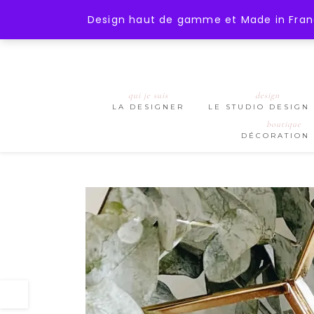
);
https://mohanita-creations.fr
Design haut de gamme et Made in France
qui je suis
design
LA DESIGNER
LE STUDIO DESIGN
boutique
DÉCORATION