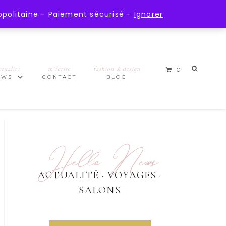
opolitaine - Paiement sécurisé -
Ignorer
ctualité
m’écrire
fashion & design
0
EWS
CONTACT
BLOG
Hello News
ACTUALITÉ · VOYAGES ·
SALONS