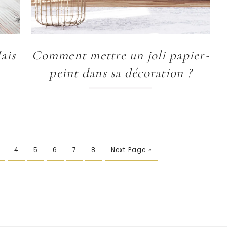
ais
Comment mettre un joli papier-
peint dans sa décoration ?
4
5
6
7
8
Next Page »