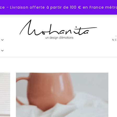
 - Livraison offerte à partir de 100 € en France métr
a
N