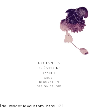
MOHANITA
CRÉATIONS
ACCUEIL
ABOUT
DÉCORATION
DESIGN STUDIO
[do_widget id=custom_html-17]