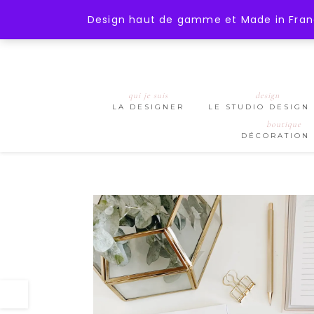
);
https://mohanita-creations.fr
Design haut de gamme et Made in France
qui je suis
design
LA DESIGNER
LE STUDIO DESIGN
boutique
DÉCORATION