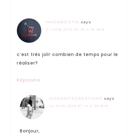
MADABOOTIK
says
21 JUIN 2019 AT 18 H 35 MIN
c’est très joli! combien de temps pour le
réaliser?
Répondre
MOHANITACREATIONS
says
24 JUIN 2019 AT 14 H 33 MIN
Bonjour,