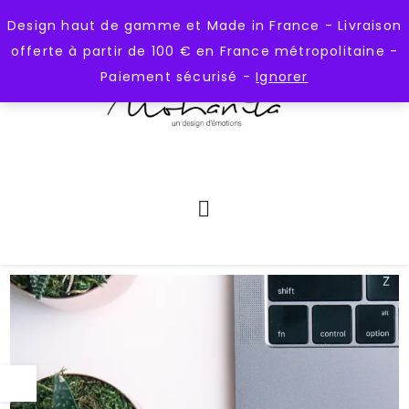
);
https://mohanita-creations.fr
Design haut de gamme et Made in France - Livraison
offerte à partir de 100 € en France métropolitaine -
Paiement sécurisé -
Ignorer