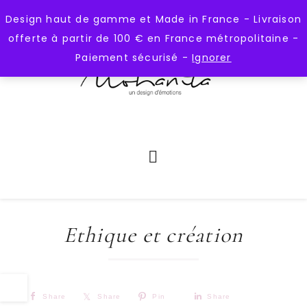
);
https://mohanita-creations.fr
Design haut de gamme et Made in France - Livraison
offerte à partir de 100 € en France métropolitaine -
Paiement sécurisé -
Ignorer
Ethique et création
Share
Share
Pin
Share