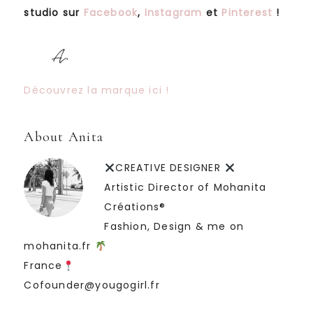
studio sur
Facebook
,
Instagram
et
Pinterest
!
Découvrez la marque ici !
About Anita
CREATIVE DESIGNER
Artistic Director of Mohanita
Créations®
Fashion, Design & me on
mohanita.fr
France
Cofounder@yougogirl.fr