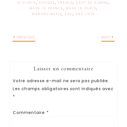
ECOLOGIE
,
ETHIQUE
,
FRANCE
,
HAUT DE GAMME
,
MADE IN FRANCE
,
MADE IN PARIS
,
MAROQUINERIE
,
SAC
,
SAC CUIR
PREVIOUS
NEXT
Laisser un commentaire
Votre adresse e-mail ne sera pas publiée.
Les champs obligatoires sont indiqués avec
*
Commentaire
*