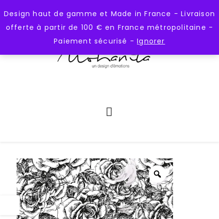
);
https://mohanita-creations.fr
Design haut de gamme et Made in France - Livraison
offerte à partir de 100 € en France métropolitaine -
Paiement sécurisé -
Ignorer