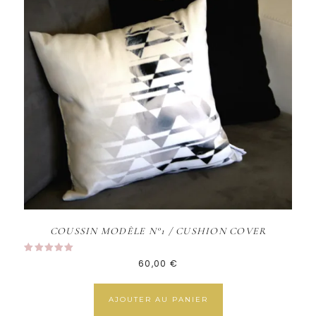
COUSSIN MODÈLE N°1 / CUSHION COVER
Note
60,00
€
5.00
sur 5
AJOUTER AU PANIER