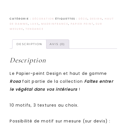
CATÉGORIE :
DÉCORATION
ÉTIQUETTES :
DÉCO
,
DESIGN
,
HAUT
DE GAMME
,
LUXE
,
MADEINFRANCE
,
PAPIER PEINT
,
SUR
MESURE
,
TENDANCE
DESCRIPTION
AVIS (0)
Description
Le Papier-peint Design et haut de gamme
Rosa
fait partie de la collection
Faîtes entrer
le végétal dans vos intérieurs
!
10 motifs, 3 textures au choix.
Possibilité de motif sur mesure (sur devis) :