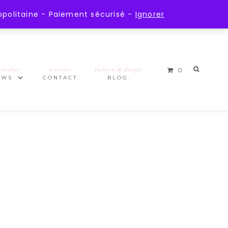
opolitaine - Paiement sécurisé -
Ignorer
ctualité
m’écrire
fashion & design
0
EWS
CONTACT
BLOG