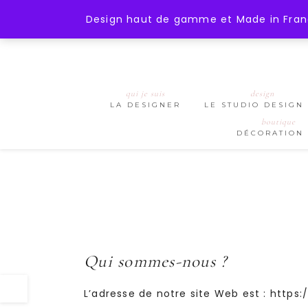
);
https://mohanita-creations.fr
Design haut de gamme et Made in France
qui je suis
design
LA DESIGNER
LE STUDIO DESIGN
boutique
DÉCORATION
Qui sommes-nous ?
L’adresse de notre site Web est : https: